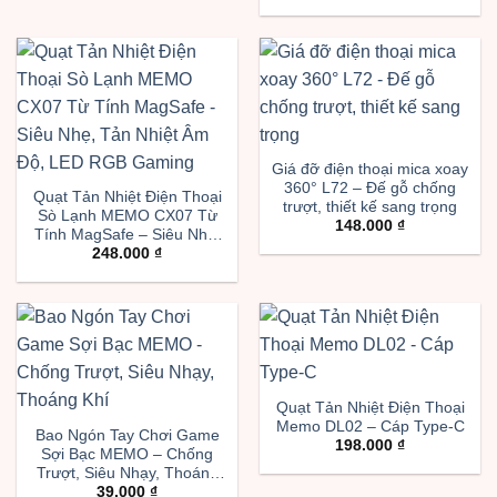
Nhiệt Tablet Gaming
Chuyên Nghiệp
Giá đỡ điện thoại mica xoay
360° L72 – Đế gỗ chống
Quạt Tản Nhiệt Điện Thoại
trượt, thiết kế sang trọng
Sò Lạnh MEMO CX07 Từ
148.000
₫
Tính MagSafe – Siêu Nhẹ,
248.000
₫
Tản Nhiệt Âm Độ, LED RGB
Gaming
Quạt Tản Nhiệt Điện Thoại
Memo DL02 – Cáp Type-C
Bao Ngón Tay Chơi Game
198.000
₫
Sợi Bạc MEMO – Chống
Trượt, Siêu Nhạy, Thoáng
39.000
₫
Khí