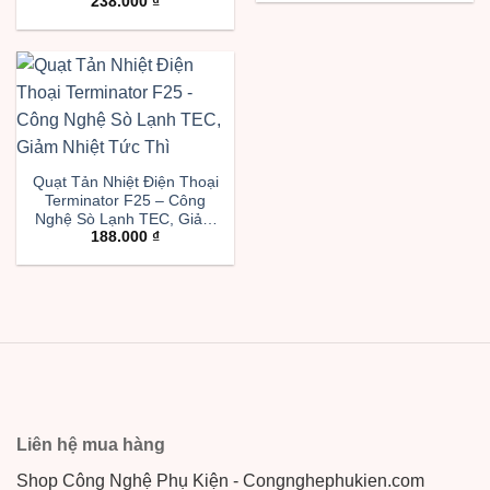
238.000
₫
Tản Nhiệt Tức Thì Cho
Gaming
Quạt Tản Nhiệt Điện Thoại
Terminator F25 – Công
Nghệ Sò Lạnh TEC, Giảm
188.000
₫
Nhiệt Tức Thì
Liên hệ mua hàng
Shop Công Nghệ Phụ Kiện - Congnghephukien.com